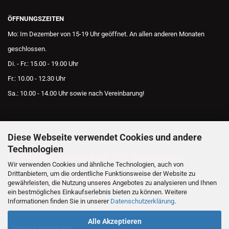
ÖFFNUNGSZEITEN
Mo: Im Dezember von 15-19 Uhr geöffnet. An allen anderen Monaten
geschlossen.
Di. - Fr.: 15.00 - 19.00 Uhr
Fr.: 10.00 - 12.30 Uhr
Sa.: 10.00 - 14.00 Uhr sowie nach Vereinbarung!
Diese Webseite verwendet Cookies und andere
AKTUELLES
Technologien
Frei-Haus-Versand ab 50€ Bestellwert
Wir verwenden Cookies und ähnliche Technologien, auch von
Drittanbietern, um die ordentliche Funktionsweise der Website zu
im Umkreis von Bruchsal!
gewährleisten, die Nutzung unseres Angebotes zu analysieren und Ihnen
ein bestmögliches Einkaufserlebnis bieten zu können. Weitere
Informationen finden Sie in unserer
Datenschutzerklärung
.
Alle Akzeptieren
Vertrag widerrufen