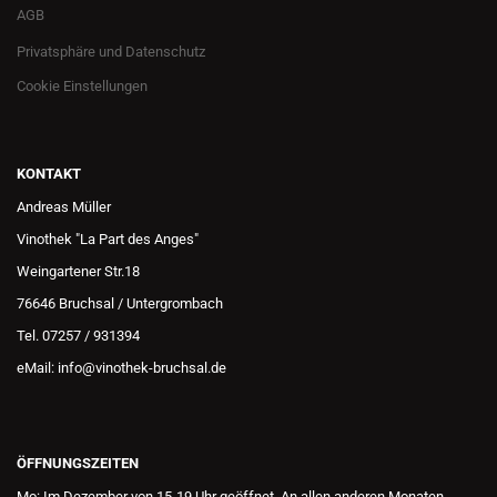
AGB
Privatsphäre und Datenschutz
Cookie Einstellungen
KONTAKT
Andreas Müller
Vinothek "La Part des Anges"
Weingartener Str.18
76646 Bruchsal / Untergrombach
Tel. 07257 / 931394
eMail: info@vinothek-bruchsal.de
ÖFFNUNGSZEITEN
Mo: Im Dezember von 15-19 Uhr geöffnet. An allen anderen Monaten