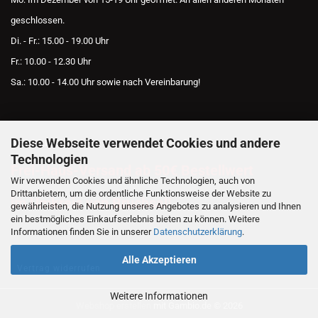
geschlossen.
Di. - Fr.: 15.00 - 19.00 Uhr
Fr.: 10.00 - 12.30 Uhr
Sa.: 10.00 - 14.00 Uhr sowie nach Vereinbarung!
Diese Webseite verwendet Cookies und andere
AKTUELLES
Technologien
Frei-Haus-Versand ab 50€ Bestellwert
Wir verwenden Cookies und ähnliche Technologien, auch von
Drittanbietern, um die ordentliche Funktionsweise der Website zu
im Umkreis von Bruchsal!
gewährleisten, die Nutzung unseres Angebotes zu analysieren und Ihnen
ein bestmögliches Einkaufserlebnis bieten zu können. Weitere
Informationen finden Sie in unserer
Datenschutzerklärung
.
Alle Akzeptieren
Vertrag widerrufen
Weitere Informationen
Webshop erstellen
mit Gambio.de © 2026