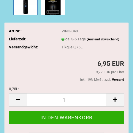
Art.Nr.:
VINO-048
Lieferzeit:
ca. 3-5 Tage
(Ausland abweichend)
Versandgewicht:
1
kg je 0,75L
6,95 EUR
9,27 EUR pro Liter
inkl. 19% MwSt. zzgl.
Versand
0,75L:
0,75L