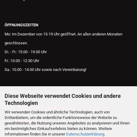
ÖFFNUNGSZEITEN
Mo: Im Dezember von 15-19 Uhr geöffnet. An allen anderen Monaten
geschlossen.
Di. - Fr.: 15.00 - 19.00 Uhr
Fr.: 10.00 - 12.30 Uhr
Sa.: 10.00 - 14.00 Uhr sowie nach Vereinbarung!
Diese Webseite verwendet Cookies und andere
AKTUELLES
Technologien
Frei-Haus-Versand ab 50€ Bestellwert
Wir verwenden Cookies und ähnliche Technologien, auch von
Drittanbietern, um die ordentliche Funktionsweise der Website zu
im Umkreis von Bruchsal!
gewährleisten, die Nutzung unseres Angebotes zu analysieren und Ihnen
ein bestmögliches Einkaufserlebnis bieten zu können. Weitere
Informationen finden Sie in unserer
Datenschutzerklärung
.