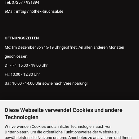
Tel. 07257 / 931394
eMail: info@vinothek-bruchsal.de
ÖFFNUNGSZEITEN
Mo: Im Dezember von 15-19 Uhr geöffnet. An allen anderen Monaten
geschlossen.
Di. - Fr.: 15.00 - 19.00 Uhr
Fr.: 10.00 - 12.30 Uhr
Sa.: 10.00 - 14.00 Uhr sowie nach Vereinbarung!
Diese Webseite verwendet Cookies und andere
AKTUELLES
Technologien
Frei-Haus-Versand ab 50€ Bestellwert
Wir verwenden Cookies und ähnliche Technologien, auch von
Drittanbietern, um die ordentliche Funktionsweise der Website zu
im Umkreis von Bruchsal!
gewährleisten, die Nutzung unseres Angebotes zu analysieren und Ihnen