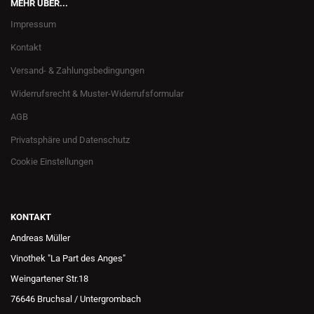
MEHR ÜBER...
Impressum
Kontakt
Versand- & Zahlungsbedingungen
Widerrufsrecht & Muster-Widerrufsformular
AGB
Privatsphäre und Datenschutz
Cookie Einstellungen
KONTAKT
Andreas Müller
Vinothek "La Part des Anges"
Weingartener Str.18
76646 Bruchsal / Untergrombach