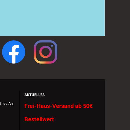
:
AKTUELLES
fnet. An
Frei-Haus-Versand ab 50€
Bestellwert