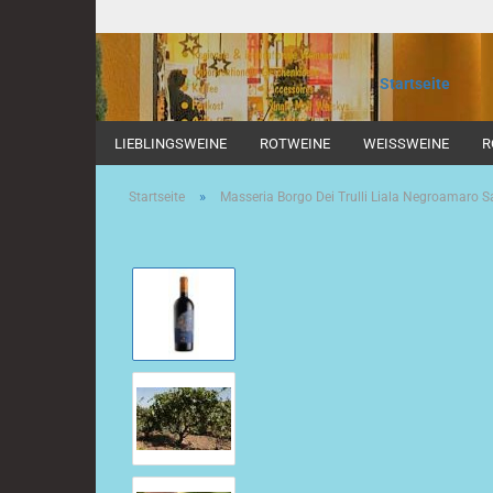
Startseite
LIEBLINGSWEINE
ROTWEINE
WEISSWEINE
R
»
Startseite
Masseria Borgo Dei Trulli Liala Negroamaro S