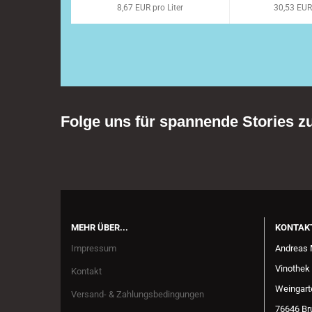
8,67 EUR pro Liter
30,53 EUR 
Folge uns für spannende Stories 
MEHR ÜBER...
KONTAK
Impressum
Andreas 
Vinothek 
Kontakt
Weingarte
Versand- & Zahlungsbedingungen
76646 Br