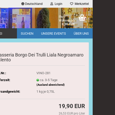
Deutschland
Login
Merkzettel
Ihr
Warenkorb
0,00 EUR
EI
SUCHEN
UNSERE EVENTS
ÜBER UNS
sseria Borgo Dei Trulli Liala Negroamaro
lento
.Nr.:
VINO-281
ferzeit:
ca. 3-5 Tage
(Ausland abweichend)
rsandgewicht:
1
kg je 0,75L
19,90 EUR
26,53 EUR pro Liter