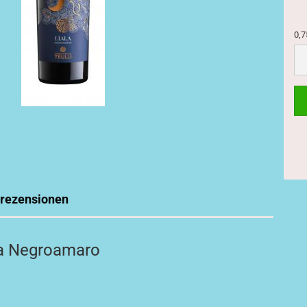
0,7
0,7
rezensionen
ala Negroamaro