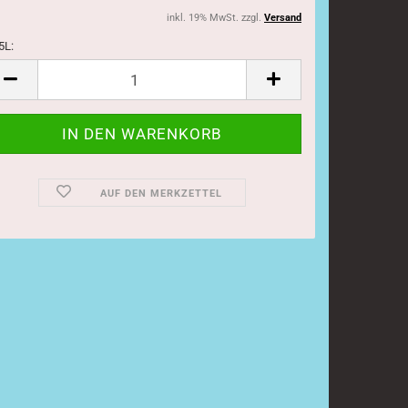
inkl. 19% MwSt. zzgl.
Versand
5L:
5L
AUF DEN MERKZETTEL