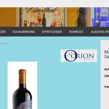
OSÉ
SCHAUMWEINE
SPIRITUOSEN
FEINKOST
ALKOHOLFR
alento
Ma
Sa
Art
Lie
Ve